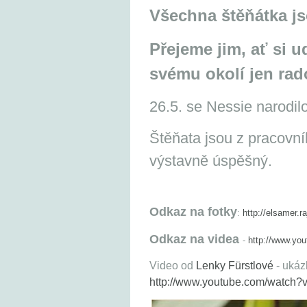
Všechna štěňátka j
Přejeme jim, ať si u
svému okolí jen rad
26.5. se Nessie narodil
Štěňata jsou z pracovní
výstavně úspěšný.
Odkaz na fotky
:
http://elsamer.r
Odkaz na videa
-
http://www.yo
Video od
Lenky Fürstlové
- ukáz
http://www.youtube.com/watc