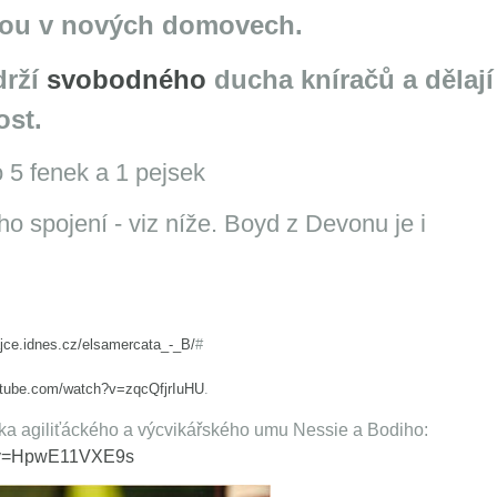
sou v nových domovech.
drží
svobodného
ducha kníračů a dělají
ost.
o 5 fenek a 1 pejsek
ho spojení - viz níže. Boyd z Devonu je i
ajce.idnes.cz/elsamercata_-_B/
#
utube.com/watch?v=zqcQfjrIuHU
.
ka agiliťáckého a výcvikářského umu Nessie a Bodiho:
h?v=HpwE11VXE9s