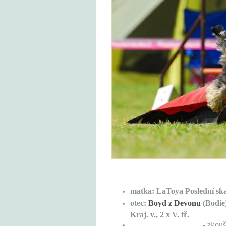
matka:
LaToya Poslední ska
otec:
Boyd z Devonu
(Bodie
Kraj. v., 2 x V. tř.
- zkoušky: agility S