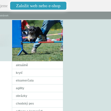
Založit web nebo e-shop
jeme
stránek
aktuálně
krytí
elsamerčata
agility
obrázky
chodský pes