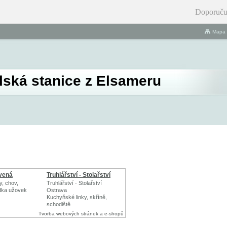
Doporuču
Mapa 
lská stanice z Elsameru
vená
Truhlářství - Stolařství
y, chov,
Truhlářství - Stolařství
ídka užovek
Ostrava
Kuchyňské linky, skříně,
schodiště
Tvorba webových stránek a e-shopů