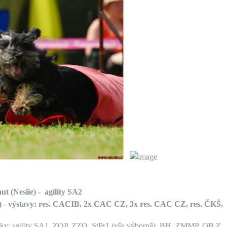
ut (Nesiie) -
agility SA2
) -
výstavy: res. CACIB, 2x CAC CZ, 3x res. CAC CZ, res. ČKŠ,
A1, ZOP, ZZO, StPr1 (vše výborně), BH, ZMMP, OB Z