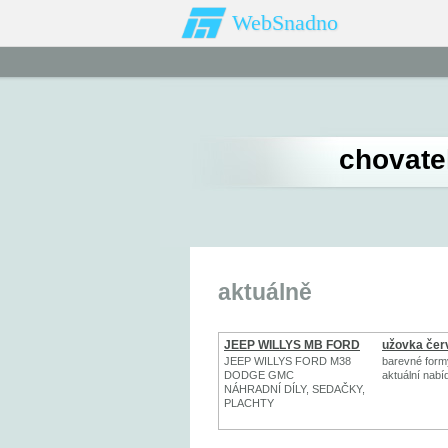
WebSnadno
chovate
aktuálně
JEEP WILLYS MB FORD
užovka čer
GPW
JEEP WILLYS FORD M38
barevné form
DODGE GMC
aktuální nab
NÁHRADNÍ DÍLY, SEDAČKY,
PLACHTY